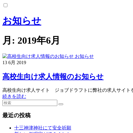
コ
ン
テ
お知らせ
ン
ツ
へ
月:
2019年6月
ス
キ
ッ
お知らせ
プ
13
6月
2019
高校生向け求人情報のお知らせ
高校生向け求人サイト ジョブドラフトに弊社の求人サイトをアップしました。
続きを読む
最近の投稿
十三神津神社にて安全祈願