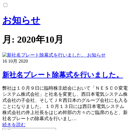
コ
ン
テ
お知らせ
ン
ツ
へ
月:
2020年10月
ス
キ
ッ
お知らせ
プ
16
10月
2020
新社名プレート除幕式を行いました。
弊社は１０月９日に臨時株主総会において「ＮＥＳＣＯ変電
システム株式会社」と社名を変更し、西日本電気システム株
式会社の子会社、そしてＪＲ西日本のグループ会社にも入る
ことになりました。 １０月１３日には西日本電気システム
株式会社の井上社長をはじめ幹部の方々のご臨席のもと、新
社名プレートの除幕式を行いまし…
続きを読む