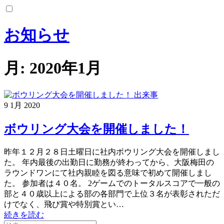
コ
ン
テ
お知らせ
ン
ツ
へ
月:
2020年1月
ス
キ
ッ
出来事
プ
9
1月
2020
ボウリング大会を開催しました！
昨年１２月２８日土曜日に社内ボウリング大会を開催しまし
た。 年内最後の出勤日に勤務が終わってから、大阪梅田の
ラウンドワンにて社内親睦を図る意味で初めて開催しまし
た。 参加者は４０名。 2ゲームでのトータルスコアで一般の
部と４０歳以上による部の各部門で上位３名が表彰されただ
けでなく、飛び賞や特別賞とい…
続きを読む